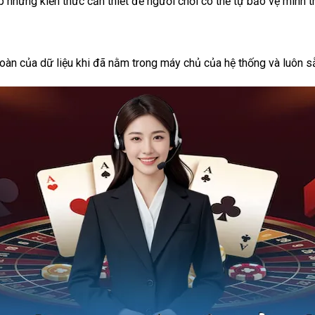
p những kiến thức cần thiết để người chơi có thể tự bảo vệ mình 
toàn của dữ liệu khi đã nằm trong máy chủ của hệ thống và luôn s