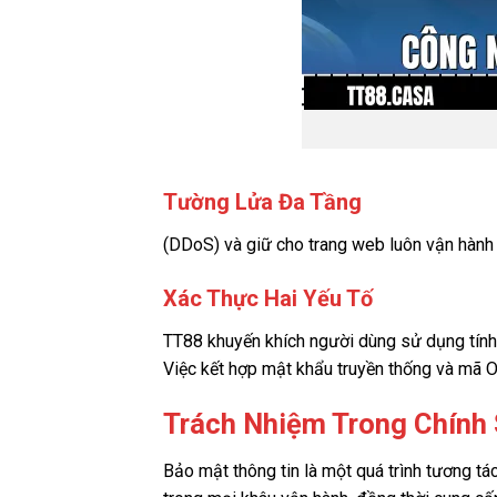
Tường Lửa Đa Tầng
(DDoS) và giữ cho trang web luôn vận hành
Xác Thực Hai Yếu Tố
TT88 khuyến khích người dùng sử dụng tính 
Việc kết hợp mật khẩu truyền thống và mã O
Trách Nhiệm Trong Chính
Bảo mật thông tin là một quá trình tương tác