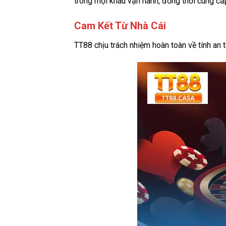
trong mọi khâu vận hành, đồng thời cung cấ
Cam Kết Từ Nhà Cái
TT88 chịu trách nhiệm hoàn toàn về tính an 