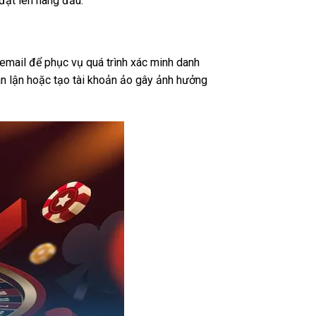
đặt lên hàng đầu.
 email để phục vụ quá trình xác minh danh
ian lận hoặc tạo tài khoản ảo gây ảnh hưởng