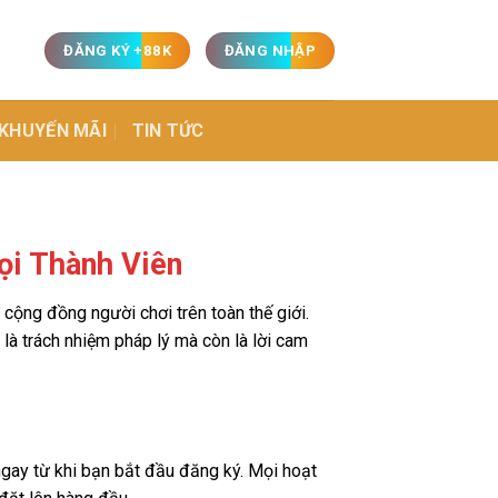
ĐĂNG KÝ +88K
ĐĂNG NHẬP
KHUYẾN MÃI
TIN TỨC
ọi Thành Viên
 cộng đồng người chơi trên toàn thế giới.
 là trách nhiệm pháp lý mà còn là lời cam
ngay từ khi bạn bắt đầu đăng ký. Mọi hoạt