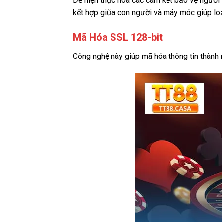
Để hiện thực hóa các cam kết bảo vệ người
kết hợp giữa con người và máy móc giúp loạ
Mã Hóa SSL 128-bit
Công nghệ này giúp mã hóa thông tin thành 